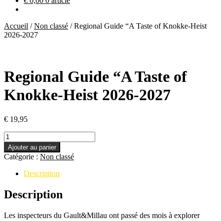
€
0,00
0 article
Accueil
/
Non classé
/
Regional Guide “A Taste of Knokke-Heist
2026-2027
Regional Guide “A Taste of
Knokke-Heist 2026-2027
€
19,95
quantité
de
Ajouter au panier
Regional
Catégorie :
Non classé
Guide
“A
Description
Taste
of
Description
Knokke-
Heist
Les inspecteurs du Gault&Millau ont passé des mois à explorer
2026-