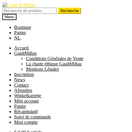
Aller
Aller
à
au
Recherche
Recherche
la
contenu
pour :
Menu
navigation
Boutique
Panier
NL
Accueil
GaultMillau
Conditions Générales de Vente
La charte éthique GaultMillau
Mentions Légales
Inscription
News
Contact
Afronden
Winkelkarretje
Mijn account
Panier
Récapitulatif
Suivi de commande
Mon compte