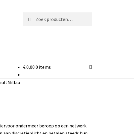
Zoeken
Zoeken
naar:
€
0,00
0 items
gen
aultMillau
 hiervoor ondermeer beroep op een netwerk
n aan discretieplicht en betalen steeds hun