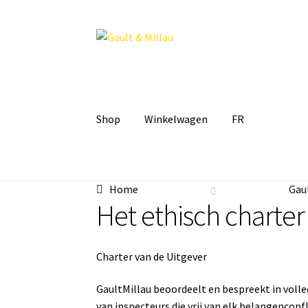
Ga
Ga
door
naar
naar
de
navigatie
inhoud
Shop
Winkelwagen
FR
Home
Abonneren
GaultMillau
News
Winkel
C
Home
Gau
Winkelmandje
Winkelwagen
Mijn account
Mij
Het ethisch charter
Charter van de Uitgever
GaultMillau beoordeelt en bespreekt in voll
van inspecteurs die vrij van elk belangencon