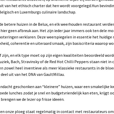
 uit van het ethisch charter dat hen wordt voorgelegd.Hun bevind
Belgisch en Luxemburgs culinaire landschap.
de betere huizen in de Belux, en elk weerhouden restaurant verdie
hier geen afbreuk aan. Het zijn ieder jaar immers ook ten dele m
oteringen verklaren. Deze weerspiegelen in essentie het huidige n
kheid, coherentie en uiteraard smaak, zijn basiscriteria waarop w
f zijn, en elk type moet op zijn eigen kwaliteiten beoordeeld wor
ziek, Bach, Stravinsky of de Red Hot Chilli Peppers staan niet in
en zowel heel inventieve als meer klassieke restaurants in de bl
 deel uit van het DNA van GaultMillau.
andacht geschonken aan “kleinere” huizen, waar een smakelijke k
oede lunches zodat je snel en budgetvriendelijk kan eten, krijgt o
brengen we de lezer op frisse ideeën.
s, en onze ploeg staat regelmatig in contact met restaurateurs o