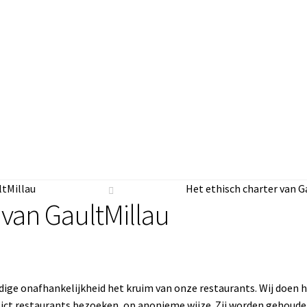
ontact
Afronden
Bestel samenvatting
Follow-up van de bestellin
ltMillau
Het ethisch charter van G
n account
 van GaultMillau
edige onafhankelijkheid het kruim van onze restaurants. Wij doen
flict restaurants bezoeken, op anonieme wijze. Zij worden gehoude