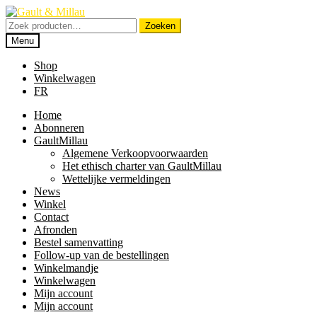
Ga
Ga
door
naar
Zoeken
Zoeken
naar
de
naar:
Menu
navigatie
inhoud
Shop
Winkelwagen
FR
Home
Abonneren
GaultMillau
Algemene Verkoopvoorwaarden
Het ethisch charter van GaultMillau
Wettelijke vermeldingen
News
Winkel
Contact
Afronden
Bestel samenvatting
Follow-up van de bestellingen
Winkelmandje
Winkelwagen
Mijn account
Mijn account